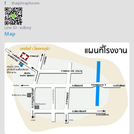
thaiphraphoom
Line ID : edboy
Map